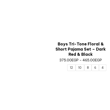
Boys Tri-Tone Floral &
Short Pajama Set – Dark
Red & Black
375.00
EGP
–
465.00
EGP
12
10
8
6
4