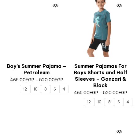
Boy’s Summer Pajama –
Summer Pajamas For
Petroleum
Boys Shorts and Half
Sleeves – Ganzari &
465.00
EGP
–
520.00
EGP
Black
12
10
8
6
4
465.00
EGP
–
520.00
EGP
12
10
8
6
4