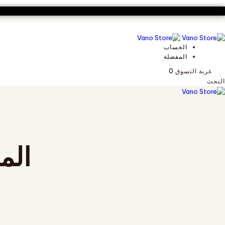
تخطي
انتقل
الروابط
إلى
الملاحة
الابتدائية
تخطي
الحساب
إلى
المفضلة
المحتوى
عربة التسوق
0
البحث
تبديل
الملاحة
الم