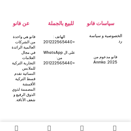
سياسات فانو
للبيع بالجملة
عن فانو
الخصوصية و سياسة
الهاتف :
فانو هي واحدة
رد
+201222565440
من الشركات
العالمية الرائدة
على ال WhatsApp
في مجال
فانو مدعوم من
من:
العلامات
Anmka .2025
+201222565440
التجارية التركية
للملابس
النسائية تقدم
قسط التركية
الأقمشة
المصممة لذوي
الذوق الرفيع و
شغف الأناقة.