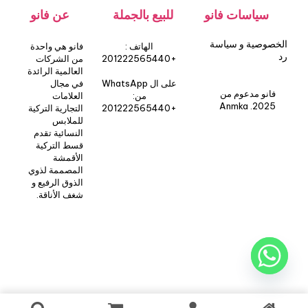
سياسات فانو
للبيع بالجملة
عن فانو
الخصوصية و سياسة
الهاتف :
فانو هي واحدة
رد
+201222565440
من الشركات
العالمية الرائدة
على ال WhatsApp
في مجال
فانو مدعوم من
من:
العلامات
Anmka .2025
+201222565440
التجارية التركية
للملابس
النسائية تقدم
قسط التركية
الأقمشة
المصممة لذوي
الذوق الرفيع و
شغف الأناقة.